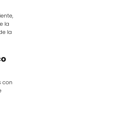
ente,
e la
de la
co
s con
e