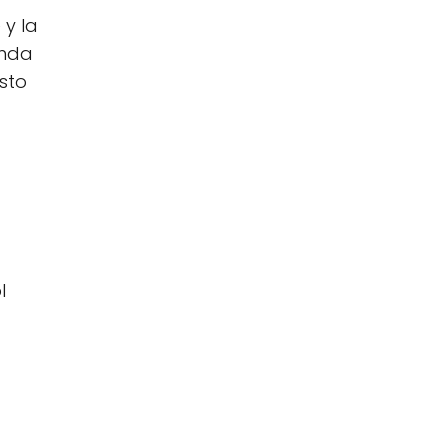
 y la
anda
sto
l