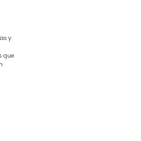
as y
s que
n