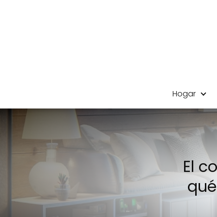
Hogar
El c
qué