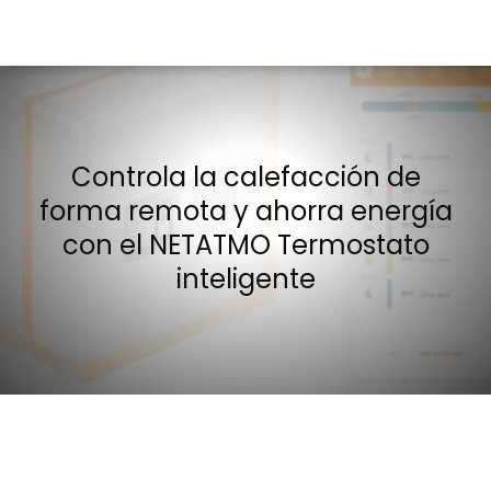
Controla la calefacción de
forma remota y ahorra energía
con el NETATMO Termostato
inteligente